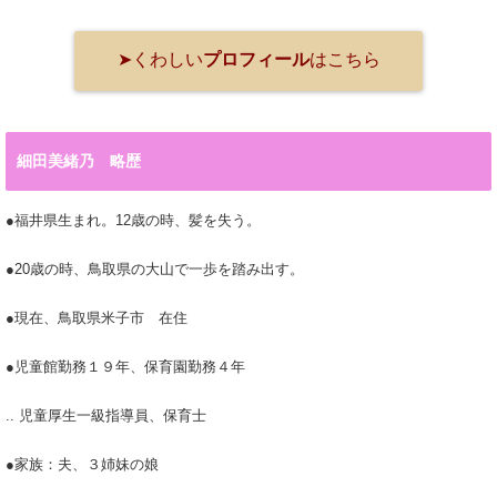
➤くわしい
プロフィール
はこちら
細田美緒乃 略歴
●福井県生まれ。12歳の時、髪を失う。
●20歳の時、鳥取県の大山で一歩を踏み出す。
●現在、鳥取県米子市 在住
●児童館勤務１９年、保育園勤務４年
.. 児童厚生一級指導員、保育士
●家族：夫、３姉妹の娘