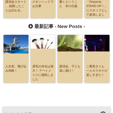
講演会スタート
スキンヘッドで
書くというこ
「Alopecia
… 経験したこ
お仕事
と 本の出版
STAND UP！」
とは伝わる。
にスタッフとし
て参加しまし
た！
最新記事 -
New Posts
-
人生初、飛び込
眉毛の存在は偉
講演会、子ども
ご褒美タイム
み体験！
大！ アートメ
達に届け！
一人カラオケが
イクに挑戦しま
楽しすぎた！
した