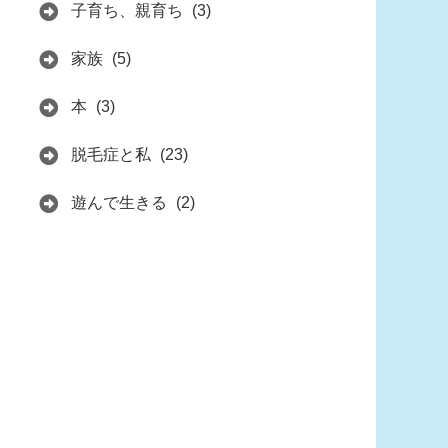
子育ち、親育ち
(3)
家族
(5)
本
(3)
脱毛症と私
(23)
遊んで生きる
(2)