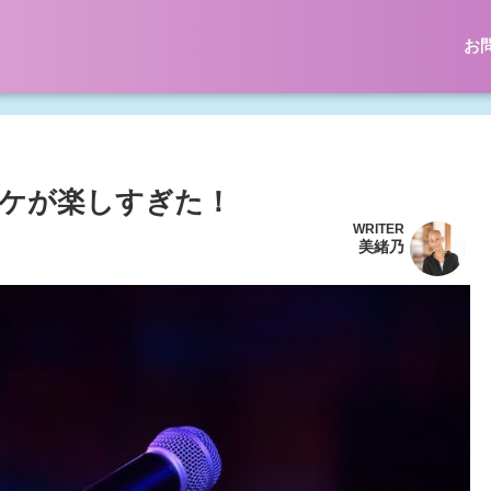
お
オケが楽しすぎた！
WRITER
美緒乃