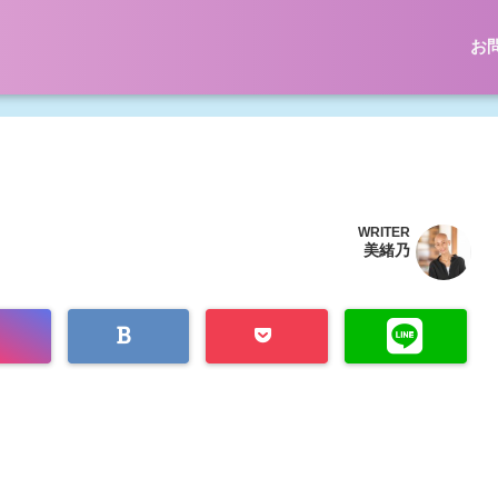
お
WRITER
美緒乃