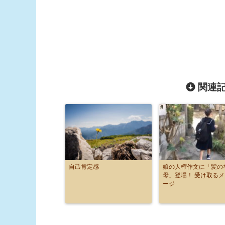
関連記
自己肯定感
娘の人権作文に「髪の
母」登場！ 受け取る
ージ