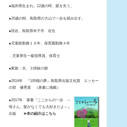
●福井県生まれ。12歳の時、髪を失う。
●20歳の時、鳥取県の大山で一歩を踏み出す。
●現在、鳥取県米子市 在住
●児童館勤務１９年、保育園勤務４年
.. 児童厚生一級指導員、保育士
●家族：夫、３姉妹の娘
●2014年 『100個の夢』鳥取県出版文化賞 エッセー
の部 優秀賞 （著書に掲載）
●2017年 著書『ここからの一歩
～
母さん、髪がなくても大好きだよ～』
出版
➤本の紹介はこちら