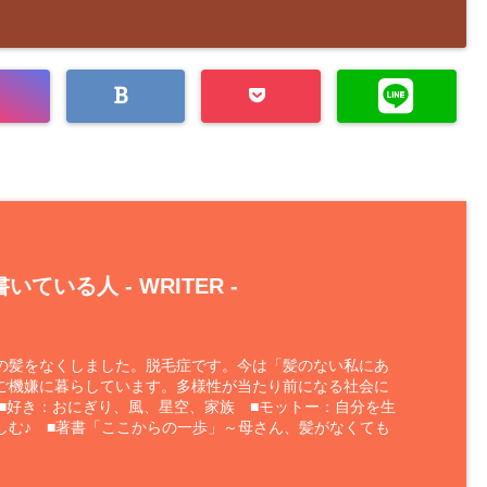
いている人 -
WRITER
-
の髪をなくしました。脱毛症です。今は「髪のない私にあ
ご機嫌に暮らしています。多様性が当たり前になる社会に
 ■好き：おにぎり、風、星空、家族 ■モットー：自分を生
しむ♪ ■著書「ここからの一歩」～母さん、髪がなくても