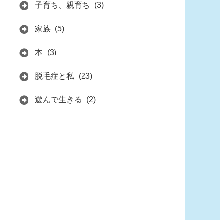
子育ち、親育ち
(3)
家族
(5)
本
(3)
脱毛症と私
(23)
遊んで生きる
(2)