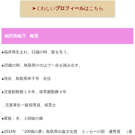
➤くわしい
プロフィール
はこちら
細田美緒乃 略歴
●福井県生まれ。12歳の時、髪を失う。
●20歳の時、鳥取県の大山で一歩を踏み出す。
●現在、鳥取県米子市 在住
●児童館勤務１９年、保育園勤務４年
.. 児童厚生一級指導員、保育士
●家族：夫、３姉妹の娘
●2014年 『100個の夢』鳥取県出版文化賞 エッセーの部 優秀賞 （著