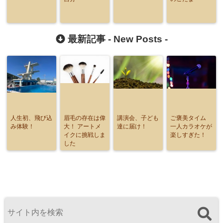
最新記事 -
New Posts
-
人生初、飛び込
眉毛の存在は偉
講演会、子ども
ご褒美タイム
み体験！
大！ アートメ
達に届け！
一人カラオケが
イクに挑戦しま
楽しすぎた！
した