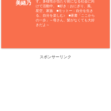
す。多様性が当たり前になる社会に向
美緒乃
けて活動中。 ■好き：おにぎり、風、
星空、家族 ■モットー：自分を生き
る、自分を楽しむ♪ ■著書「ここから
の一歩」～母さん、髪がなくても大好
きだよ～
スポンサーリンク