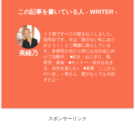
この記事を書いている人 -
WRITER
-
１２歳ですべての髪をなくしました。
脱毛症です。今は「髪のない私にあり
がとう！」とご機嫌に暮らしていま
す。多様性が当たり前になる社会に向
美緒乃
けて活動中。 ■好き：おにぎり、風、
星空、家族 ■モットー：自分を生き
る、自分を楽しむ♪ ■著書「ここから
の一歩」～母さん、髪がなくても大好
きだよ～
スポンサーリンク