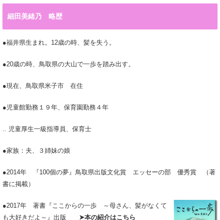
細田美緒乃 略歴
●福井県生まれ。12歳の時、髪を失う。
●20歳の時、鳥取県の大山で一歩を踏み出す。
●現在、鳥取県米子市 在住
●児童館勤務１９年、保育園勤務４年
.. 児童厚生一級指導員、保育士
●家族：夫、３姉妹の娘
●2014年 『100個の夢』鳥取県出版文化賞 エッセーの部 優秀賞 （著
書に掲載）
●2017年 著書『ここからの一歩
～母さん、髪がなくて
も大好きだよ～』出版
➤本の紹介はこちら