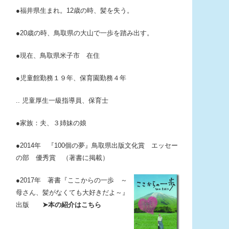
●福井県生まれ。12歳の時、髪を失う。
●20歳の時、鳥取県の大山で一歩を踏み出す。
●現在、鳥取県米子市 在住
●児童館勤務１９年、保育園勤務４年
.. 児童厚生一級指導員、保育士
●家族：夫、３姉妹の娘
●2014年 『100個の夢』鳥取県出版文化賞 エッセー
の部 優秀賞 （著書に掲載）
●2017年 著書『ここからの一歩
～
母さん、髪がなくても大好きだよ～』
出版
➤本の紹介はこちら