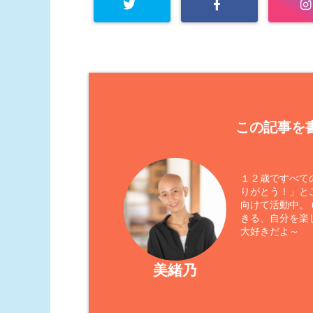
この記事を書
１２歳ですべて
りがとう！」と
向けて活動中。
きる、自分を楽
大好きだよ～
美緒乃