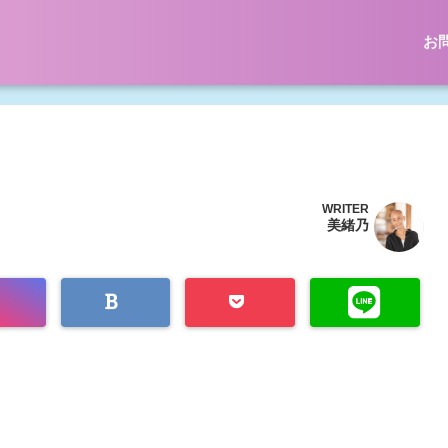
お
WRITER
美緒乃