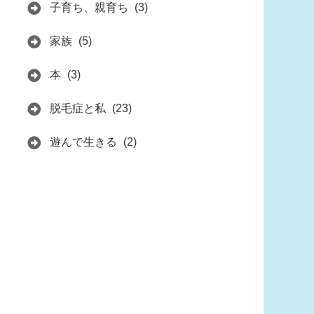
子育ち、親育ち
(3)
家族
(5)
本
(3)
脱毛症と私
(23)
遊んで生きる
(2)