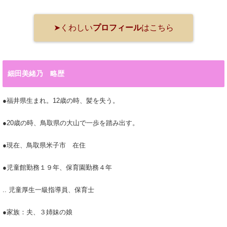
➤くわしい
プロフィール
はこちら
細田美緒乃 略歴
●福井県生まれ。12歳の時、髪を失う。
●20歳の時、鳥取県の大山で一歩を踏み出す。
●現在、鳥取県米子市 在住
●児童館勤務１９年、保育園勤務４年
.. 児童厚生一級指導員、保育士
●家族：夫、３姉妹の娘