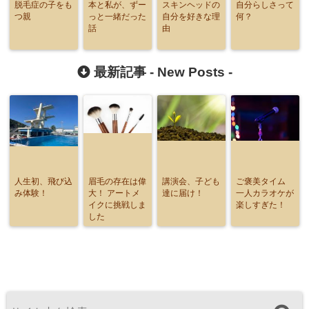
脱毛症の子をも
本と私が、ずー
スキンヘッドの
自分らしさって
つ親
っと一緒だった
自分を好きな理
何？
話
由
最新記事 -
New Posts
-
人生初、飛び込
眉毛の存在は偉
講演会、子ども
ご褒美タイム
み体験！
大！ アートメ
達に届け！
一人カラオケが
イクに挑戦しま
楽しすぎた！
した